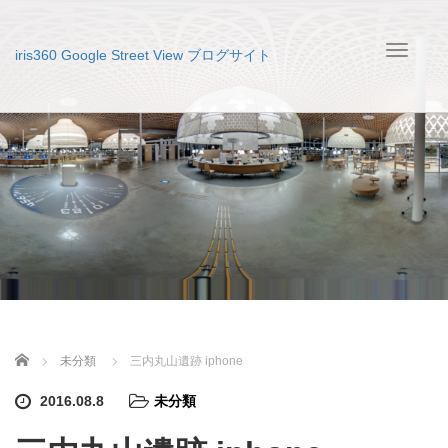
T
iris360 Google Street View ブログサイト
o
g
g
l
e
n
a
v
i
g
a
t
i
o
n
Home
未分類
三内丸山遺跡 iphone
2016.08.8
未分類